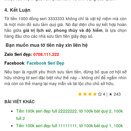
4. Kết Luận
Tờ tiền 1000 đồng seri 3333333 không chỉ là vật kỷ niệm mà còn
là một món đồ sưu tầm quý giá. Nó đại diện cho sự kết hợp hoàn
hảo giữa
giá trị lịch sử, phong thủy và độ hiếm
, là lựa chọn
hàng đầu cho các nhà sưu tầm tiền giấy đẹp số.
Bạn muốn mua tờ tiền này xin liên hệ
Zalo Seri đẹp:
0708.111.222
Facebook
:
Facebook Seri Đẹp
Nếu bạn là người yêu thích sưu tầm tiền, đừng bỏ qua cơ hội sở
hữu những tờ seri đặc biệt như thế này – không chỉ để ngắm nhìn
mà còn có thể mang lại may mắn và tài lộc cho chủ sở hữu.
4
| ★
243
BÀI VIẾT KHÁC
Tiền 100k seri đẹp full 22222222, tờ 100k bát quý 2, 100k
full 2
Tiền 100k seri đẹp full 11111111, tờ 100k bát quý 1, 100k