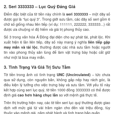
2. Seri 3333333 – Lục Quý Đáng Giá
Điểm đặc biệt của tờ tiền này chính là
seri 3333333
– một dãy số
được gọi là “lục quý 3”. Trong giới sưu tầm, các dãy số seri gồm 6
chữ số giống nhau liên tiếp (ví dụ: 111111, 222222, 333333...) rất
được ưa chuộng vì độ hiếm và giá trị phong thủy cao.
Số 3 trong văn hóa Á Đông đại diện cho sự phát tài, phát lộc. Khi
xuất hiện 6 lần liên tiếp, dãy số này mang ý nghĩa
liên tiếp gặp
may mắn và tài lộc
, thường được các nhà sưu tầm hoặc người
tin vào phong thủy săn lùng để làm vật trưng bày hoặc cất giữ
như một lá bùa may mắn.
3. Tình Trạng Và Giá Trị Sưu Tầm
Tờ tiền trong ảnh có tình trạng
UNC (Uncirculated)
– tức chưa
qua sử dụng, còn nguyên bản, không gấp nếp hay rách góc, là
điều kiện lý tưởng cho việc trưng bày và sưu tầm. Với yếu tố này
kết hợp cùng seri lục quý, tờ tiền 1000 đồng 3333333 có thể được
định giá
cao hơn hàng chục lần
so với mệnh giá thực tế.
Trên thị trường hiện nay, các tờ tiền seri lục quý thường được giao
dịch với mức giá từ vài trăm ngàn cho đến vài triệu đồng, tùy
thuộc vào mệnh giá, năm phát hành và tình trạng bảo quản.